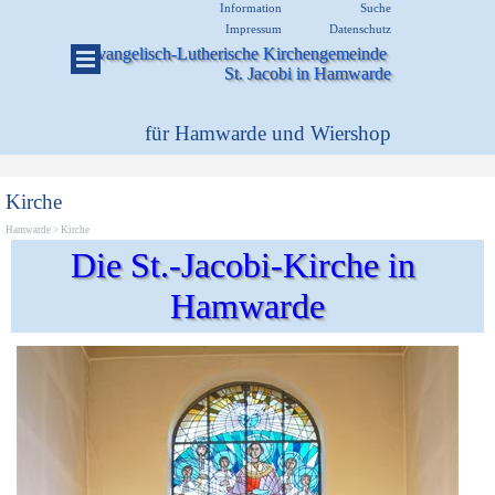
Direkt zum Seiteninhalt
Menü überspringen
Information
Suche
Impressum
Datenschutz
Evangelisch-Lutherische Kirchengemeinde 
Menü überspringen
St. Jacobi in Hamwarde
für Hamwarde und Wiershop
Kirche
Hamwarde >
Kirche
Die St.-Jacobi-Kirche in 
Hamwarde